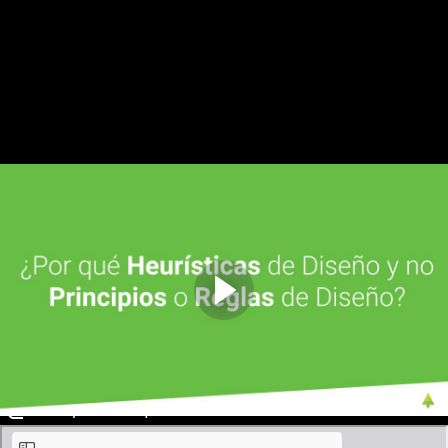
H5: Favorecer el uso de Objetos Inmutables (48:34)
H6: No romper el encapsulamiento (71:14)
H7: Modelar la arquitectura del sistema en el mismo
sistema
H8: Utilizar metáforas para modelar
¿Por qué Heurística?
Indice:
00:00 Introducción
00:21 Definición de principio
00:51 Definición de Heurística
02:17 Principios SOLID
03:56 ¿Por qué Heurísticas?
06-Por qué Heurística.pdf